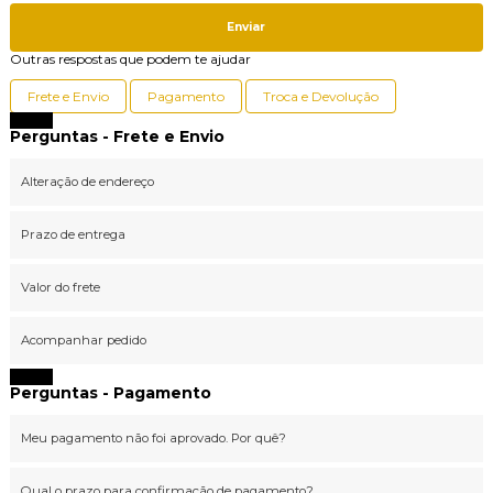
Enviar
Outras respostas que podem te ajudar
Frete e Envio
Pagamento
Troca e Devolução
Fechar
Perguntas - Frete e Envio
Alteração de endereço
Prazo de entrega
Valor do frete
Acompanhar pedido
Fechar
Perguntas - Pagamento
Meu pagamento não foi aprovado. Por quê?
Qual o prazo para confirmação de pagamento?