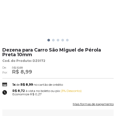
Dezena para Carro São Miguel de Pérola
Preta 10mm
Cod. do Produto: DZ0172
De:
R$ 10,99
R$ 8,99
Por:
1x
de
R$ 8,99
no cartão de crédito
R$ 8,72
à vista no boleto ou pix
(3% Desconto)
Economize
R$ 0,27
Mais formas de pagamento