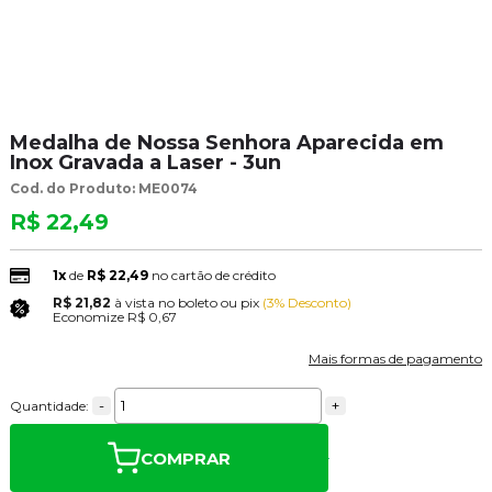
Medalha de Nossa Senhora Aparecida em
Inox Gravada a Laser - 3un
Cod. do Produto: ME0074
R$ 22,49
1x
de
R$ 22,49
no cartão de crédito
R$ 21,82
à vista no boleto ou pix
(3% Desconto)
Economize
R$ 0,67
Mais formas de pagamento
-
+
Quantidade:
COMPRAR