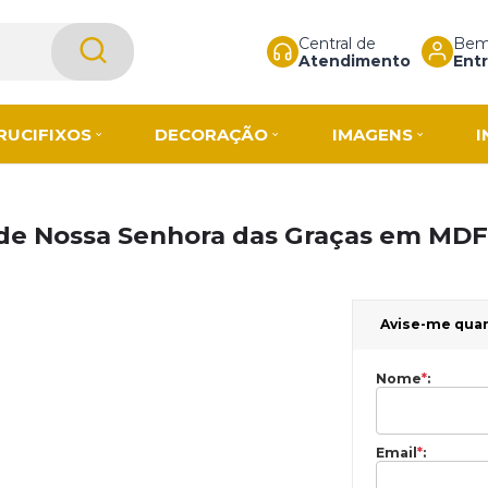
Central de
Bem-
Atendimento
Entr
RUCIFIXOS
DECORAÇÃO
IMAGENS
I
de Nossa Senhora das Graças em MDF
Avise-me qua
Nome
*
:
Email
*
: