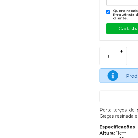
Quero recebe
frequência d
cliente.
+
-
Prod
Porta-terços d
Graças resinada e
Especificações
Altura:
11cm