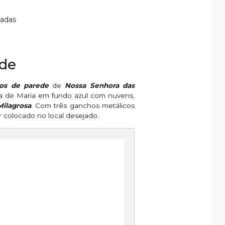
madas
ede
ços de parede
de
Nossa Senhora das
a de Maria em fundo azul com nuvens,
ilagrosa
. Com três ganchos metálicos
r colocado no local desejado.