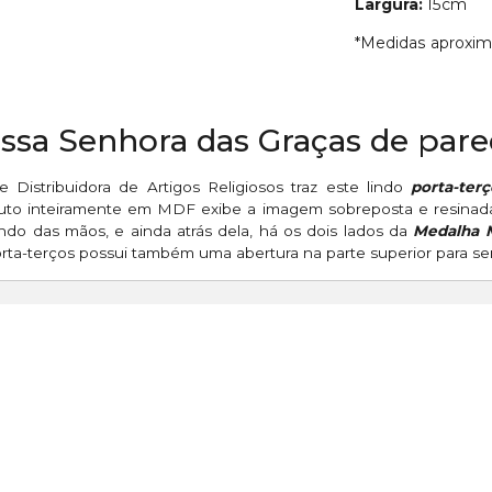
Largura:
15cm
*Medidas aproxi
ossa Senhora das Graças de par
 Distribuidora de Artigos Religiosos traz este lindo
porta-ter
duto inteiramente em MDF exibe a imagem sobreposta e resinad
indo das mãos, e ainda atrás dela, há os dois lados da
Medalha M
rta-terços possui também uma abertura na parte superior para se