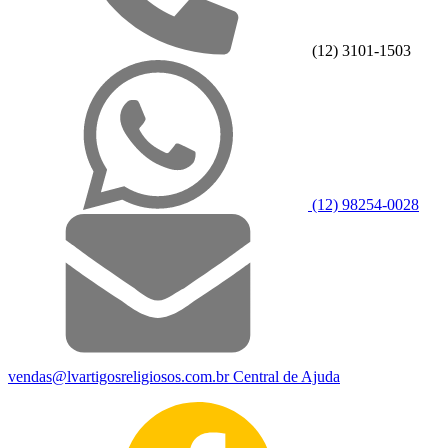
(12) 3101-1503
(12) 98254-0028
vendas@lvartigosreligiosos.com.br
Central de Ajuda