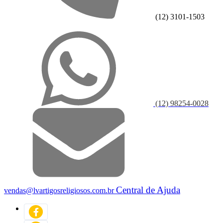
(12) 3101-1503
(12) 98254-0028
Central de Ajuda
vendas@lvartigosreligiosos.com.br