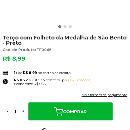
Terço com Folheto da Medalha de São Bento
- Preto
Cod. do Produto: TF0066
R$ 8,99
1x
de
R$ 8,99
no cartão de crédito
R$ 8,72
à vista no boleto ou pix
(3% Desconto)
Economize
R$ 0,27
Mais formas de pagamento
COMPRAR
-
+